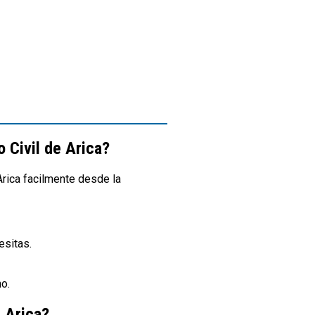
 Civil de Arica?
 Arica facilmente desde la
esitas.
no.
e Arica?