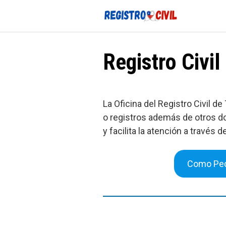
Saltar
al
contenido
Registro Civi
La Oficina del Registro Civil 
o registros además de otros do
y facilita la atención a través d
Como Ped