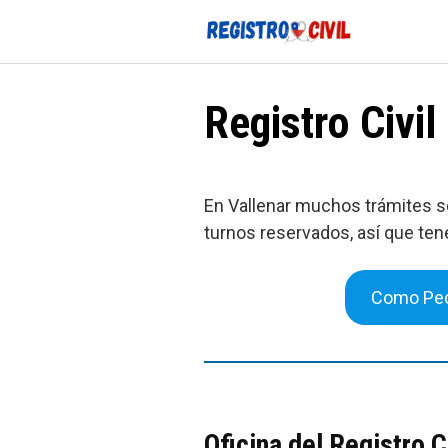
Saltar
al
contenido
Registro Civil
En Vallenar muchos trámites se
turnos reservados, así que ten
Como Ped
Oficina del Registro C